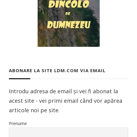
ABONARE LA SITE LDM.COM VIA EMAIL
Introdu adresa de email și vei fi abonat la
acest site - vei primi email când vor apărea
articole noi pe site.
Prenume