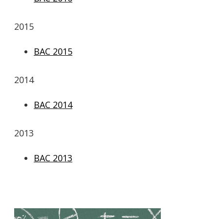
2015
BAC 2015
2014
BAC 2014
2013
BAC 2013