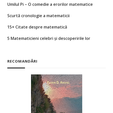
Umilul Pi – O comedie a erorilor matematice
Scurtă cronologie a matematicii
15+ Citate despre matematică
5 Matematicieni celebri și descoperirile lor
RECOMANDĂRI