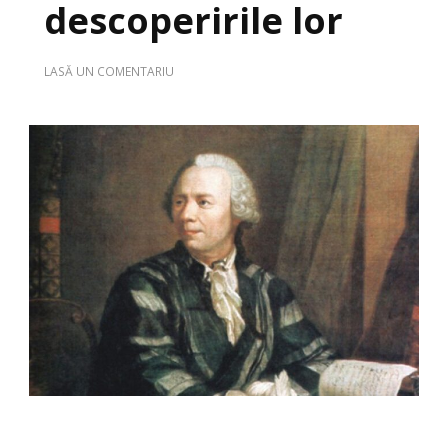
descoperirile lor
LA
LASĂ UN COMENTARIU
5
MATEMATICIENI
CELEBRI
ȘI
DESCOPERIRILE
LOR