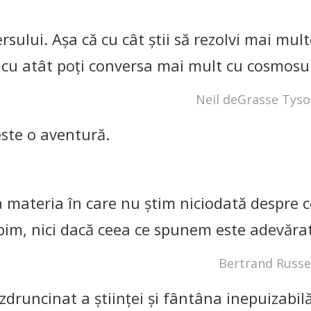
sului. Aşa că cu cât ştii să rezolvi mai mult
, cu atât poţi conversa mai mult cu cosmosul
Neil deGrasse Tys
ste o aventură.
a materia în care nu ştim niciodată despre c
bim, nici dacă ceea ce spunem este adevărat
Bertrand Russe
druncinat a ştiinţei şi fântâna inepuizabil