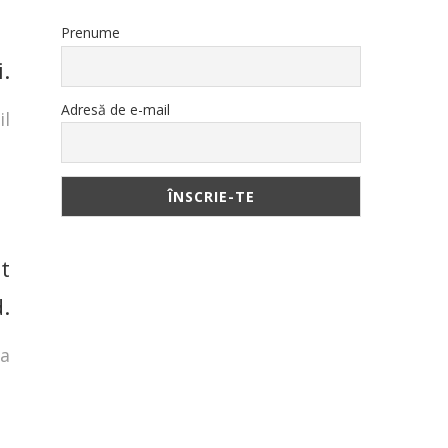
Prenume
.
Adresă de e-mail
il
t
.
ya