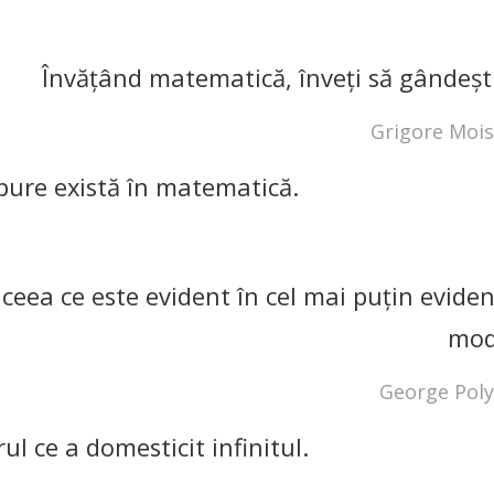
Învăţând matematică, înveţi să gândeşti
Grigore Mois
pure există în matematică.
ceea ce este evident în cel mai puţin eviden
mod
George Pol
l ce a domesticit infinitul.