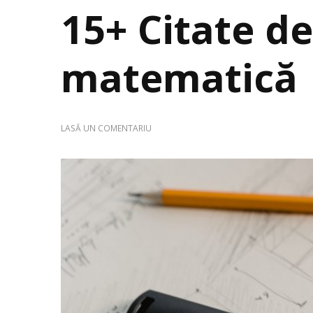
15+ Citate d
matematică
LA
LASĂ UN COMENTARIU
15+
CITATE
DESPRE
MATEMATICĂ