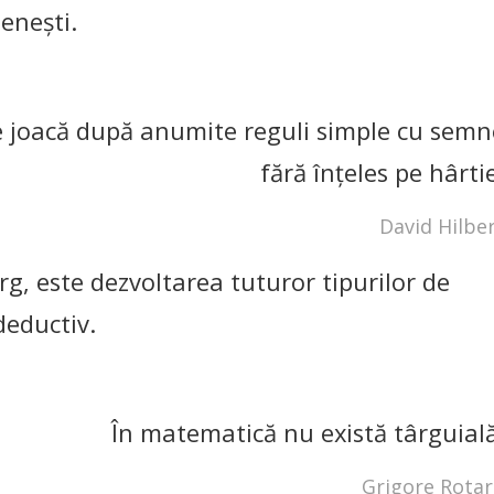
eneşti.
e joacă după anumite reguli simple cu semn
fără înţeles pe hârti
David Hilbe
rg, este dezvoltarea tuturor tipurilor de
deductiv.
În matematică nu există târguială
Grigore Rota