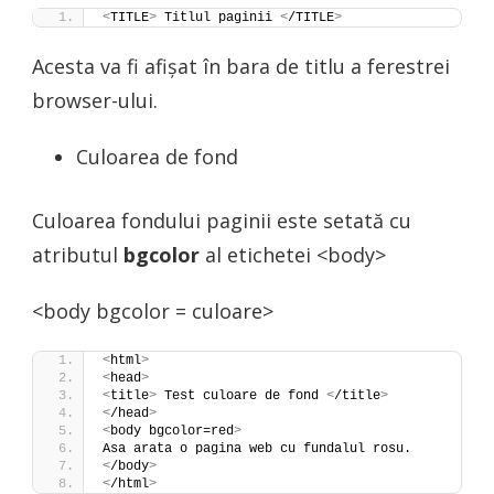
<
TITLE
>
 Titlul paginii 
<
/TITLE
>
Acesta va fi afișat în bara de titlu a ferestrei
browser-ului.
Culoarea de fond
Culoarea fondului paginii este setată cu
atributul
bgcolor
al etichetei <body>
<body bgcolor = culoare>
<
html
>
<
head
>
<
title
>
 Test culoare de fond 
<
/title
>
<
/head
>
<
body bgcolor=red
>
Asa arata o pagina web cu fundalul rosu.
<
/body
>
<
/html
>