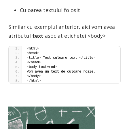
Culoarea textului folosit
Similar cu exemplul anterior, aici vom avea
atributul
text
asociat etichetei <body>
<
html
>
<
head
>
<
title
>
 Test culoare text 
<
/title
>
<
/head
>
<
body text=red
>
Vom avea un text de culoare rosie.
<
/body
>
<
/html
>