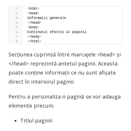
<
html
>
<
head
>
Informaţii generale
<
/head
>
<
body
>
Conţinutul efectiv al paginii
<
/body
>
<
/html
>
Secțiunea cuprinsă între marcajele <head> și
</head> reprezintă antetul paginii. Aceasta
poate conține informații ce nu sunt afișate
direct în interiorul paginii.
Pentru a personaliza o pagină se vor adauga
elemente precum:
Titlul paginii