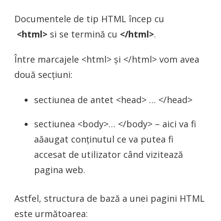
Documentele de tip HTML încep cu
<html>
si se termină cu
</html>
.
Între marcajele <html> și </html> vom avea
două secțiuni:
sectiunea de antet <head> … </head>
sectiunea <body>… </body> – aici va fi
aăaugat conținutul ce va putea fi
accesat de utilizator când vizitează
pagina web.
Astfel, structura de bază a unei pagini HTML
este următoarea: